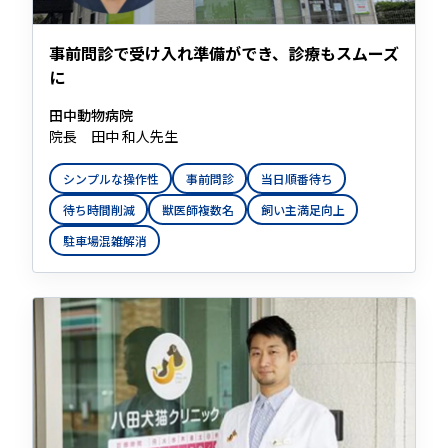
事前問診で受け入れ準備ができ、診療もスムーズ
に
田中動物病院
院長 田中 和人先生
シンプルな操作性
事前問診
当日順番待ち
待ち時間削減
獣医師複数名
飼い主満足向上
駐車場混雑解消