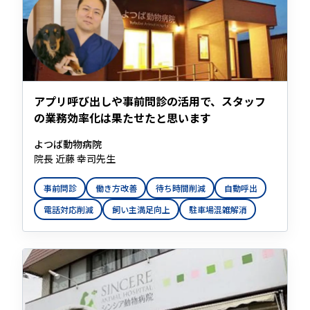
アプリ呼び出しや事前問診の活用で、スタッフ
の業務効率化は果たせたと思います
よつば動物病院
院⾧ 近藤 幸司先生
事前問診
働き方改善
待ち時間削減
自動呼出
電話対応削減
飼い主満足向上
駐車場混雑解消