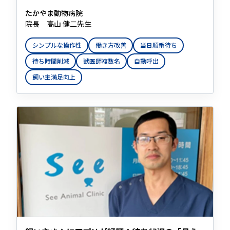
たかやま動物病院
院長 高山 健二先生
シンプルな操作性
働き方改善
当日順番待ち
待ち時間削減
獣医師複数名
自動呼出
飼い主満足向上