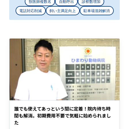
獣医師複数名
自動呼出
診察数増加
電話対応削減
飼い主満足向上
駐車場混雑解消
誰でも使えてあっという間に定着！院内待ち時
間も解消。初期費用不要で気軽に始められまし
た