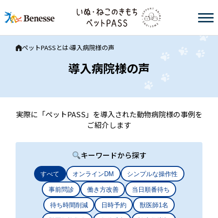
ペットPASSとは
導入病院様の声
›
導入病院様の声
実際に「ペットPASS」を導入された動物病院様の事例を
ご紹介します
キーワードから探す
すべて
オンラインDM
シンプルな操作性
事前問診
働き方改善
当日順番待ち
待ち時間削減
日時予約
獣医師1名