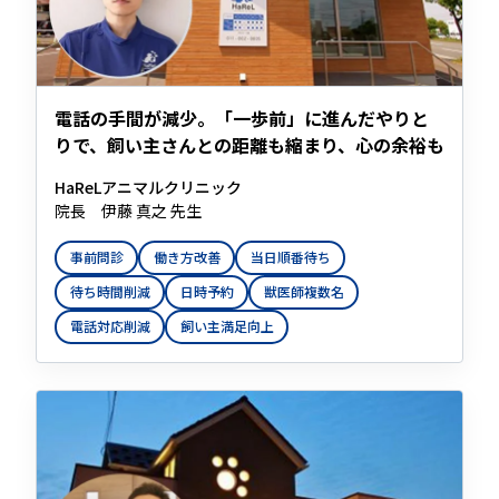
電話の手間が減少。「一歩前」に進んだやりと
りで、飼い主さんとの距離も縮まり、心の余裕も
HaReLアニマルクリニック
院長 伊藤 真之 先生
事前問診
働き方改善
当日順番待ち
待ち時間削減
日時予約
獣医師複数名
電話対応削減
飼い主満足向上