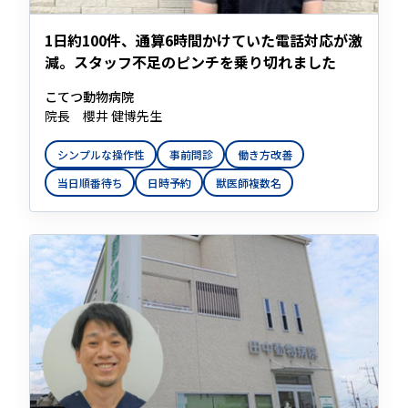
1日約100件、通算6時間かけていた電話対応が激
減。スタッフ不足のピンチを乗り切れました
こてつ動物病院
院長 櫻井 健博先生
シンプルな操作性
事前問診
働き方改善
当日順番待ち
日時予約
獣医師複数名