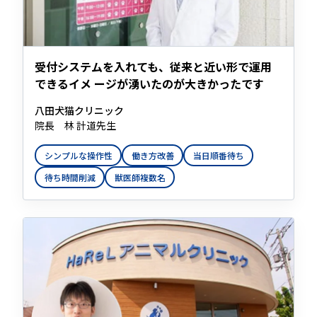
受付システムを入れても、従来と近い形で運用
できるイメ ージが湧いたのが大きかったです
八田犬猫クリニック
院長 林 計道先生
シンプルな操作性
働き方改善
当日順番待ち
待ち時間削減
獣医師複数名