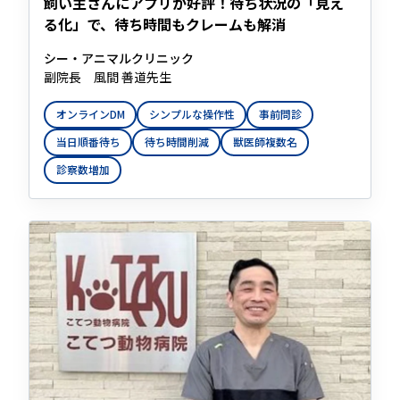
飼い主さんにアプリが好評！待ち状況の「見え
る化」で、待ち時間もクレームも解消
シー・アニマルクリニック
副院長 風間 善道先生
オンラインDM
シンプルな操作性
事前問診
当日順番待ち
待ち時間削減
獣医師複数名
診察数増加