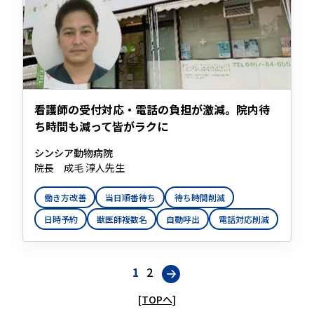
看護師の受付対応・電話の負担が激減。院内待
ち時間も減って皆がラクに
シンシア動物病院
院長 成毛 淳人先生
働き方改善
当日順番待ち
待ち時間削減
日時予約
獣医師複数名
自動呼出
電話対応削減
1
2
[TOPへ]