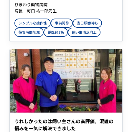
ひまわり動物病院
院長 河口 祐一郎先生
シンプルな操作性
事前問診
当日順番待ち
待ち時間削減
獣医師1名
飼い主満足向上
うれしかったのは飼い主さんの高評価。混雑の
悩みを一気に解決できました